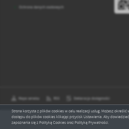
Ochrona danych osobowych
Mapa serwisu
RSS
Deklaracja dostępności
Strona korzysta z plików cookies w celu realizacji usług. Możesz określi
dostępu do plików cookies klikając przycisk Ustawienia. Aby dowiedzie
Copyright by paslek.pl
zapoznania się z Polityką Cookies oraz Polityką Prywatności.