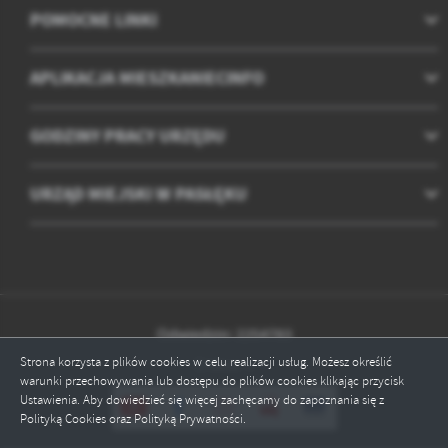
POMOCNE LINKI
APLIKACJA MIESZKANIECINFO
GODZINY PRACY URZĘDU
URZĄD MIEJSKI W PASŁĘKU
Odwiedzin: 2254783
Strona korzysta z plików cookies w celu realizacji usług. Możesz określić
Online: 4
warunki przechowywania lub dostępu do plików cookies klikając przycisk
Ustawienia. Aby dowiedzieć się więcej zachęcamy do zapoznania się z
Polityką Cookies oraz Polityką Prywatności.
ZAPISZ WYBRANE