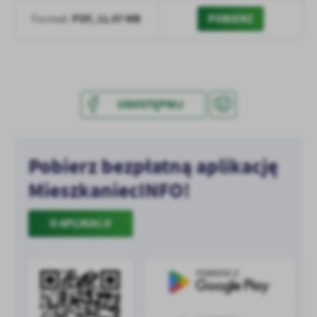
treści w postaci wiadomości, ofert, komunikatów mediów
PDF,
11.07 MB
POBIERZ
Format:
społecznościowych.
UDOSTĘPNIJ
Pobierz bezpłatną aplikację
MieszkaniecINFO!
O APLIKACJI