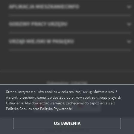
APLIKACJA MIESZKANIECINFO
GODZINY PRACY URZĘDU
URZĄD MIEJSKI W PASŁĘKU
Odwiedzin: 2254786
Strona korzysta z plików cookies w celu realizacji usług. Możesz określić
Online: 7
warunki przechowywania lub dostępu do plików cookies klikając przycisk
Ustawienia. Aby dowiedzieć się więcej zachęcamy do zapoznania się z
Polityką Cookies oraz Polityką Prywatności.
ZAPISZ WYBRANE
USTAWIENIA
Copyright by paslek.pl