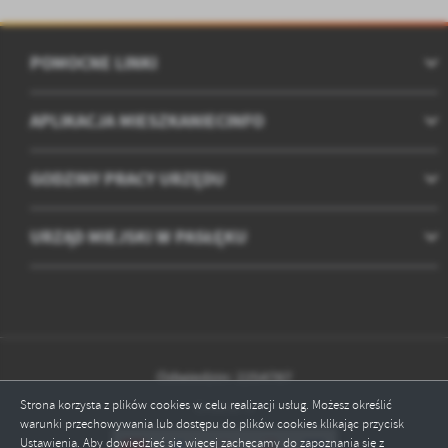
POMOCNE LINKI
APLIKACJA MIESZKANIECINFO
GODZINY PRACY URZĘDU
URZĄD MIEJSKI W PASŁĘKU
Odwiedzin: 2254787
Strona korzysta z plików cookies w celu realizacji usług. Możesz określić
Online: 6
warunki przechowywania lub dostępu do plików cookies klikając przycisk
Ustawienia. Aby dowiedzieć się więcej zachęcamy do zapoznania się z