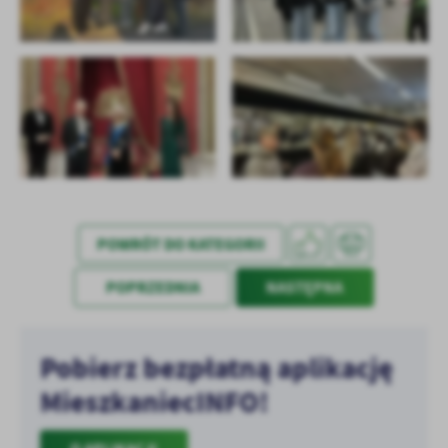
treści w postaci wiadomości, ofert, komunikatów mediów
społecznościowych.
POWRÓT DO KATEGORII
POPRZEDNIA
NASTĘPNA
Pobierz bezpłatną aplikację
MieszkaniecINFO!