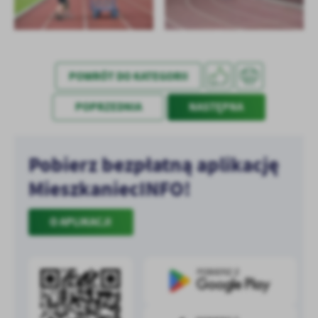
treści w postaci wiadomości, ofert, komunikatów mediów
społecznościowych.
POWRÓT DO KATEGORII
POPRZEDNIA
NASTĘPNA
Pobierz bezpłatną aplikację
MieszkaniecINFO!
O APLIKACJI