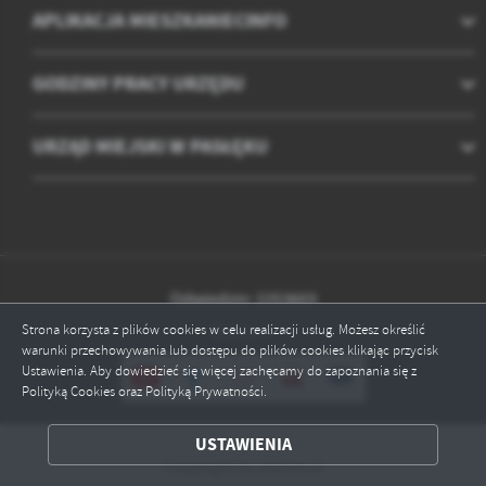
APLIKACJA MIESZKANIECINFO
GODZINY PRACY URZĘDU
URZĄD MIEJSKI W PASŁĘKU
Odwiedzin: 2253603
Strona korzysta z plików cookies w celu realizacji usług. Możesz określić
Online: 9
warunki przechowywania lub dostępu do plików cookies klikając przycisk
Ustawienia. Aby dowiedzieć się więcej zachęcamy do zapoznania się z
Polityką Cookies oraz Polityką Prywatności.
ZAPISZ WYBRANE
USTAWIENIA
Copyright by paslek.pl