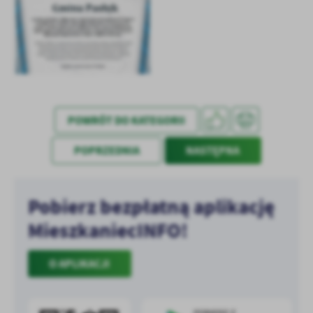
treści w postaci wiadomości, ofert, komunikatów mediów
społecznościowych.
POWRÓT DO KATEGORII
POPRZEDNIA
NASTĘPNA
Pobierz bezpłatną aplikację
MieszkaniecINFO!
O APLIKACJI