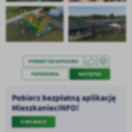
treści w postaci wiadomości, ofert, komunikatów mediów
społecznościowych.
POWRÓT DO KATEGORII
POPRZEDNIA
NASTĘPNA
Pobierz bezpłatną aplikację
MieszkaniecINFO!
O APLIKACJI