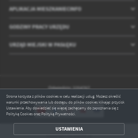
APLIKACJA MIESZKANIECINFO
GODZINY PRACY URZĘDU
URZĄD MIEJSKI W PASŁĘKU
Odwiedzin: 2254767
Strona korzysta z plików cookies w celu realizacji usług. Możesz określić
Online: 5
warunki przechowywania lub dostępu do plików cookies klikając przycisk
Ustawienia. Aby dowiedzieć się więcej zachęcamy do zapoznania się z
Polityką Cookies oraz Polityką Prywatności.
ZAPISZ WYBRANE
USTAWIENIA
ODRZUĆ WSZYSTKIE
Copyright by paslek.pl