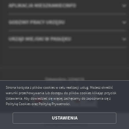
APLIKACJA MIESZKANIECINFO
GODZINY PRACY URZĘDU
URZĄD MIEJSKI W PASŁĘKU
Odwiedzin: 2254274
Strona korzysta z plików cookies w celu realizacji usług. Możesz określić
Online: 5
warunki przechowywania lub dostępu do plików cookies klikając przycisk
Ustawienia. Aby dowiedzieć się więcej zachęcamy do zapoznania się z
Polityką Cookies oraz Polityką Prywatności.
ZAPISZ WYBRANE
USTAWIENIA
Copyright by paslek.pl