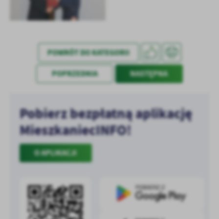
treści w postaci wiadomości, ofert, komunikatów mediów
społecznościowych.
POWRÓT DO KATEGORII
POPRZEDNIA
NASTĘPNA
Pobierz bezpłatną aplikację
MieszkaniecINFO!
O APLIKACJI