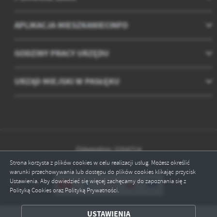
APLIKACJA MIESZKANIECINFO
GODZINY PRACY URZĘDU
URZĄD MIEJSKI W PASŁĘKU
Odwiedzin: 2254714
Strona korzysta z plików cookies w celu realizacji usług. Możesz określić
Online: 2
warunki przechowywania lub dostępu do plików cookies klikając przycisk
Ustawienia. Aby dowiedzieć się więcej zachęcamy do zapoznania się z
Polityką Cookies oraz Polityką Prywatności.
ZAPISZ WYBRANE
USTAWIENIA