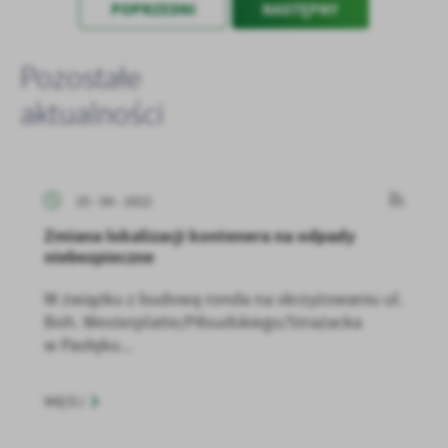
POPRZEDNI
NASTĘPNY
Pozostałe
aktualności
25 - 04 - 2022
Zmiana lokalizacji kontenera na odpady
niebezpieczne
W związku z budową ronda na skrzyżowaniu ul.
Boh. Westerplatte/Piłsudskiego/Strażacka
w Pasłęku...
WIĘCEJ