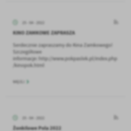
25 - 04 - 2022
KINO ZAMKOWE ZAPRASZA
Serdecznie zapraszamy do Kina Zamkowego!
Szczegółowe
informacje: http://www.pokpaslek.pl/index.php
/kinopok.html
WIĘCEJ
25 - 04 - 2022
Żonkilowe Pola 2022