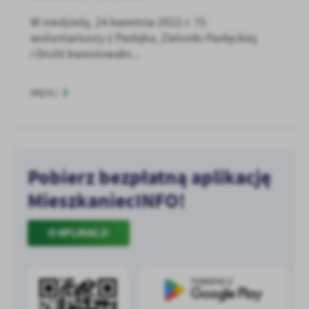
W niedzielę, 24 kwietnia 2022 r. 75
wolontariuszy z Pasłęka, Zielonki Pasłęckiej
i Drulit kwestowało...
WIĘCEJ
Pobierz bezpłatną aplikację
MieszkaniecINFO!
O APLIKACJI