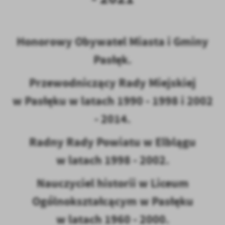
Honorowy Obywatel Miasta i Gminy
Pasłęk.
Przewodniczący Rady Miejskiej
w Pasłęku w latach 1990 - 1998 i 2002
- 2014.
Radny Rady Powiatu w Elblągu
w latach 1998 - 2002.
Nauczyciel historii w Liceum
Ogólnokształcącym w Pasłęku
w latach 1960 - 2000.