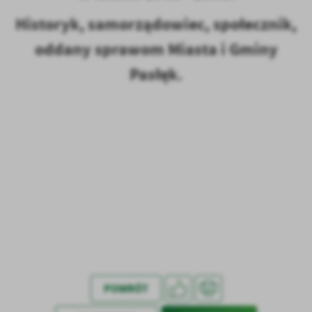
Historyk, samorządowiec, społecznik,
oddany sprawom Miasta i Gminy
Pasłęk.
POWRÓT