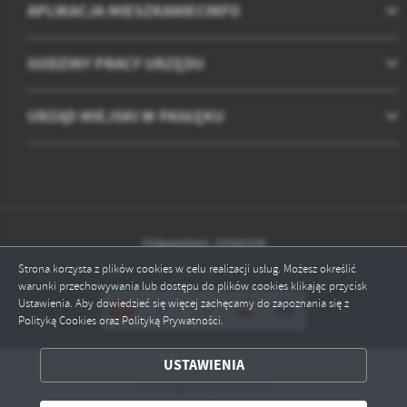
APLIKACJA MIESZKANIECINFO
GODZINY PRACY URZĘDU
URZĄD MIEJSKI W PASŁĘKU
Odwiedzin: 2254229
Strona korzysta z plików cookies w celu realizacji usług. Możesz określić
Online: 10
warunki przechowywania lub dostępu do plików cookies klikając przycisk
Ustawienia. Aby dowiedzieć się więcej zachęcamy do zapoznania się z
ZAPISZ WYBRANE
Polityką Cookies oraz Polityką Prywatności.
ODRZUĆ WSZYSTKIE
USTAWIENIA
Copyright by paslek.pl