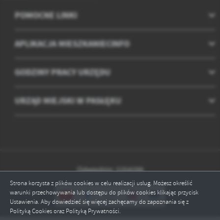
POMOCNE LINKI
APLIKACJA MIESZKANIECINFO
GODZINY PRACY URZĘDU
URZĄD MIEJSKI W PASŁĘKU
Odwiedzin: 2254299
Strona korzysta z plików cookies w celu realizacji usług. Możesz określić
warunki przechowywania lub dostępu do plików cookies klikając przycisk
Ustawienia. Aby dowiedzieć się więcej zachęcamy do zapoznania się z
Polityką Cookies oraz Polityką Prywatności.