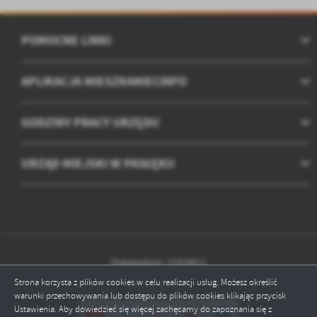
POMOCNE LINKI
APLIKACJA MIESZKANIECINFO
GODZINY PRACY URZĘDU
URZĄD MIEJSKI W PASŁĘKU
Odwiedzin: 2253811
Strona korzysta z plików cookies w celu realizacji usług. Możesz określić
Online: 11
warunki przechowywania lub dostępu do plików cookies klikając przycisk
Ustawienia. Aby dowiedzieć się więcej zachęcamy do zapoznania się z