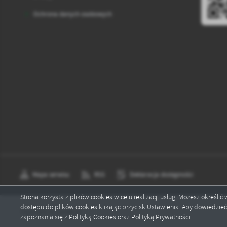
Ochrona danych osobowych
Mapa serwisu
RSS
Deklaracja dostępności
Strona korzysta z plików cookies w celu realizacji usług. Możesz określi
dostępu do plików cookies klikając przycisk Ustawienia. Aby dowiedzie
Copyright by paslek.pl
zapoznania się z Polityką Cookies oraz Polityką Prywatności.