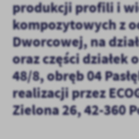
produkcji profili i 
INTERPELACJE I ZAPYTANIA RADNYCH
RADY MIEJSKIEJ W PASŁĘKU
kompozytowych z od
JEDNOSTKI ORGANIZACYJNE MIASTA I
GMINY PASŁĘK
Dworcowej, na dział
oraz części działek 
48/8, obręb 04 Pas
realizacji przez ECOG
Zielona 26, 42-360 P