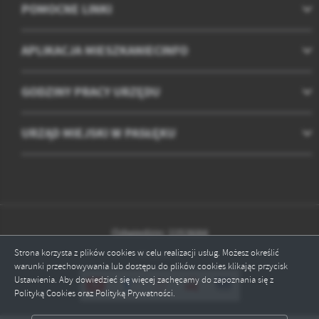
POMOCNE LINKI
APLIKACJA MIESZKANIECINFO
GODZINY PRACY URZĘDU
URZĄD MIEJSKI W PASŁĘKU
Odwiedzin: 2253684
Strona korzysta z plików cookies w celu realizacji usług. Możesz określić
Online: 2
warunki przechowywania lub dostępu do plików cookies klikając przycisk
Ustawienia. Aby dowiedzieć się więcej zachęcamy do zapoznania się z
Polityką Cookies oraz Polityką Prywatności.
ZAPISZ WYBRANE