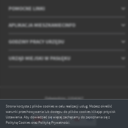
POMOCNE LINKI
APLIKACJA MIESZKANIECINFO
GODZINY PRACY URZĘDU
URZĄD MIEJSKI W PASŁĘKU
Odwiedzin: 2254267
Strona korzysta z plików cookies w celu realizacji usług. Możesz określić
Online: 12
warunki przechowywania lub dostępu do plików cookies klikając przycisk
Ustawienia. Aby dowiedzieć się więcej zachęcamy do zapoznania się z
Polityką Cookies oraz Polityką Prywatności.