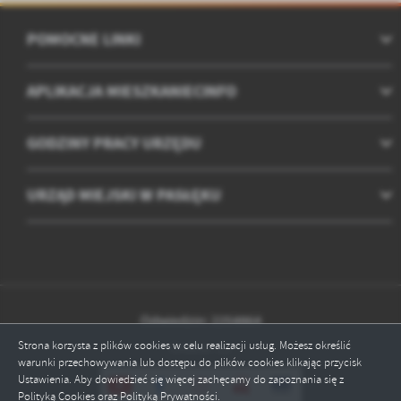
POMOCNE LINKI
APLIKACJA MIESZKANIECINFO
GODZINY PRACY URZĘDU
URZĄD MIEJSKI W PASŁĘKU
Odwiedzin: 2254864
Strona korzysta z plików cookies w celu realizacji usług. Możesz określić
Online: 12
warunki przechowywania lub dostępu do plików cookies klikając przycisk
Ustawienia. Aby dowiedzieć się więcej zachęcamy do zapoznania się z
Polityką Cookies oraz Polityką Prywatności.