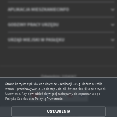
APLIKACJA MIESZKANIECINFO
GODZINY PRACY URZĘDU
URZĄD MIEJSKI W PASŁĘKU
Odwiedzin: 2254267
Strona korzysta z plików cookies w celu realizacji usług. Możesz określić
Online: 10
warunki przechowywania lub dostępu do plików cookies klikając przycisk
Ustawienia. Aby dowiedzieć się więcej zachęcamy do zapoznania się z
Polityką Cookies oraz Polityką Prywatności.
ZAPISZ WYBRANE
USTAWIENIA
ODRZUĆ WSZYSTKIE