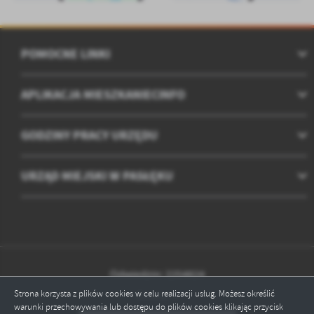
POMOCNE LINKI
APLIKACJA MIESZKANIECINFO
GODZINY PRACY URZĘDU
URZĄD MIEJSKI W PASŁĘKU
Odwiedzin: 2254824
Strona korzysta z plików cookies w celu realizacji usług. Możesz określić
Online: 1
warunki przechowywania lub dostępu do plików cookies klikając przycisk