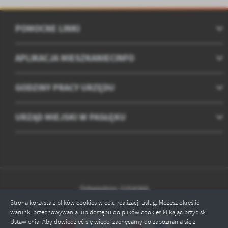
POMOCNE LINKI
APLIKACJA MIESZKANIECINFO
GODZINY PRACY URZĘDU
URZĄD MIEJSKI W PASŁĘKU
Odwiedzin: 2254366
Strona korzysta z plików cookies w celu realizacji usług. Możesz określić
Online: 5
warunki przechowywania lub dostępu do plików cookies klikając przycisk
Ustawienia. Aby dowiedzieć się więcej zachęcamy do zapoznania się z