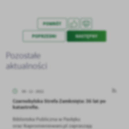
POWRÓT
POPRZEDNI
NASTĘPNY
Pozostałe
aktualności
09 - 12 - 2022
Czarnobylska Strefa Zamknięta: 36 lat po
katastrofie.
Biblioteka Publiczna w Pasłęku
oraz Napromieniowani.pl zapraszają