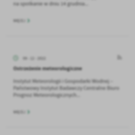
na spotkanie w dniu 14 grudnia...
WIĘCEJ
09 - 12 - 2022
Ostrzeżenie meteorologiczne
Instytut Meteorologii i Gospodarki Wodnej –
Państwowy Instytut Badawczy Centralne Biuro
Prognoz Meteorologicznych...
WIĘCEJ