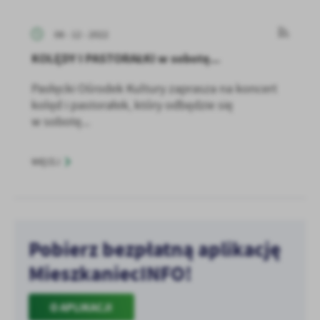
08 - 12 - 2022
KOLĘDY I PASTORAŁKI w sobotę...
Pasłęcki Ośrodek Kultury zaprasza na koncert
kolęd i pastorałek, który odbędzie się
w sobotę...
WIĘCEJ
Pobierz bezpłatną aplikację
MieszkaniecINFO!
O APLIKACJI