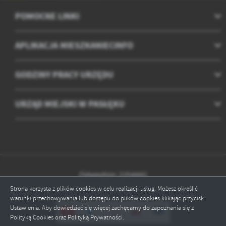
POMOCNE LINKI
APLIKACJA MIESZKANIECINFO
GODZINY PRACY URZĘDU
URZĄD MIEJSKI W PASŁĘKU
Odwiedzin: 2254441
Strona korzysta z plików cookies w celu realizacji usług. Możesz określić
Online: 4
warunki przechowywania lub dostępu do plików cookies klikając przycisk
Ustawienia. Aby dowiedzieć się więcej zachęcamy do zapoznania się z
Polityką Cookies oraz Polityką Prywatności.