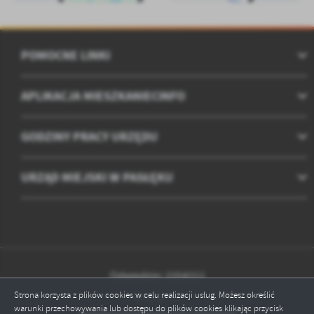
POMOCNE LINKI
APLIKACJA MIESZKANIECINFO
GODZINY PRACY URZĘDU
URZĄD MIEJSKI W PASŁĘKU
Odwiedzin: 2254212
Strona korzysta z plików cookies w celu realizacji usług. Możesz określić
Online: 13
warunki przechowywania lub dostępu do plików cookies klikając przycisk