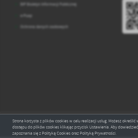
sp
BIP Biuletyn Informacji Publicznej
e-Puap
Ochrona danych osobowych
Strona korzysta z plików cookies w celu realizacji usług. Możesz określi
Mapa serwisu
RSS
Deklaracja dostępności
dostępu do plików cookies klikając przycisk Ustawienia. Aby dowiedzie
zapoznania się z Polityką Cookies oraz Polityką Prywatności.