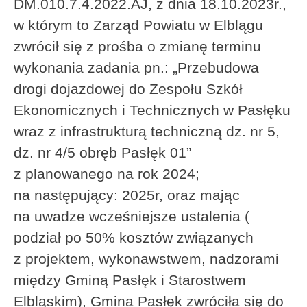
DM.010.7.4.2022.AJ, z dnia 18.10.2023r.,
w którym to Zarząd Powiatu w Elblągu
zwrócił się z prośba o zmianę terminu
wykonania zadania pn.: „Przebudowa
drogi dojazdowej do Zespołu Szkół
Ekonomicznych i Technicznych w Pasłęku
wraz z infrastrukturą techniczną dz. nr 5,
dz. nr 4/5 obręb Pasłęk 01”
z planowanego na rok 2024;
na następujący: 2025r, oraz mając
na uwadze wcześniejsze ustalenia (
podział po 50% kosztów związanych
z projektem, wykonawstwem, nadzorami
między Gminą Pasłęk i Starostwem
Elbląskim), Gmina Pasłęk zwróciła się do