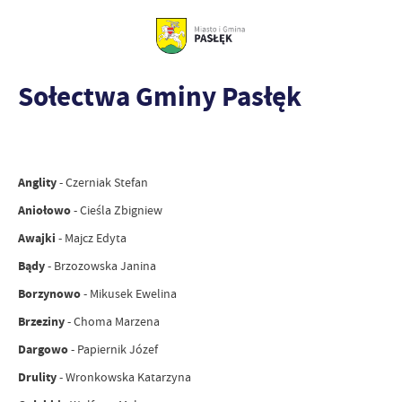
Sołectwa Gminy Pasłęk
Anglity
- Czerniak Stefan
Aniołowo
- Cieśla Zbigniew
Awajki
- Majcz Edyta
Bądy
- Brzozowska Janina
Borzynowo
- Mikusek Ewelina
Brzeziny
- Choma Marzena
Dargowo
- Papiernik Józef
Drulity
- Wronkowska Katarzyna