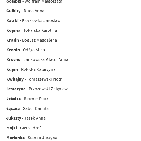
Gołąbki
- Wolfram Małgorzata
Gulbity
- Duda Anna
Kawki -
Pietkiewicz Jarosław
Kopina
- Tokarska Karolina
Krasin
- Bogusz Magdalena
Kronin
- Odżga Alina
Krosno
- Jankowska-Glacel Anna
Kupin
- Rokicka Katarzyna
Kwitajny
- Tomaszewski Piotr
Leszczyna
- Brzozowski Zbigniew
Leżnica
- Becmer Piotr
Łączna
- Gaber Danuta
Łukszty
- Jasek Anna
Majki
- Giers Józef
Marianka
- Stando Justyna