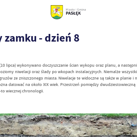
 zamku - dzień 8
ałek (10 lipca) wykonywano doczyszczanie ścian wykopu oraz planu, a nas
poziomy niwelacji oraz ślady po wkopach instalacyjnych. Niemalże wszys
. gruzów ze zniszczonego miasta. Niwelacje te widoczne są także w planie
 można datować na około XIX wiek. Przestrzeń pomiędzy dwudziestowieczną
to wiecznej chronologii.