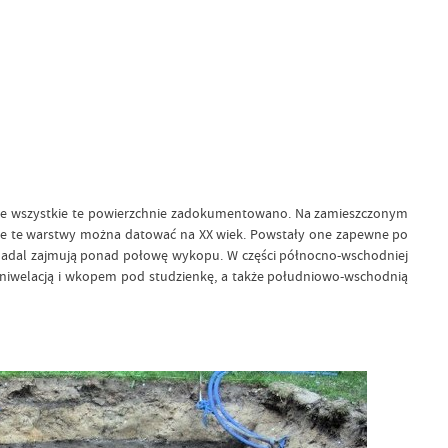
tępnie wszystkie te powierzchnie zadokumentowano. Na zamieszczonym
tkie te warstwy można datować na XX wiek. Powstały one zapewne po
 i nadal zajmują ponad połowę wykopu. W części północno-wschodniej
 niwelacją i wkopem pod studzienkę, a także południowo-wschodnią