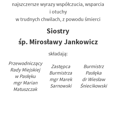
najszczersze wyrazy współczucia, wsparcia
i otuchy
w trudnych chwilach, z powodu śmierci
Siostry
śp. Mirosławy Jankowicz
składają:
Przewodniczący
Zastępca
Burmistrz
Rady Miejskiej
Burmistrza
Pasłęka
w Pasłęku
mgr Marek
dr Wiesław
mgr Marian
Sarnowski
Śniecikowski
Matuszczak