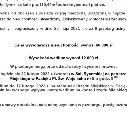
2
t budynek.
Lokal
o p.u.
110,44m
położony
jest
na I piętrze.
t wolna od obciążeń i posiada księgę wieczystą urządzoną w Sądz
zd do nieruchomości utwardzony. Zlokalizowany w otoczeniu zabudo
tny nieograniczony w dniu 28 maja 2021 r. oraz II przetarg ustny 
Cena wywoławcza nieruchomości wynosi 60.000 zł
Wysokość wadium wynosi 12.000 zł
W przetargu mogą brać udział osoby fizyczne i prawne.
będzie się 22 lutego 2022 r. (wtorek)
w Sali Rycerskiej na parterze
00
Miejskiego w Pasłęku Pl. Św. Wojciecha nr 5
o godz. 9
ium do 17 lutego 2022 r. na rachunek
Urzędu Miejskiego w Pasłę
rmin faktycznego wpływu kwoty wadium na konto Urzędu Miejskiego 
em umowy notarialnej całą cenę uzyskaną w przetargu, powiększ