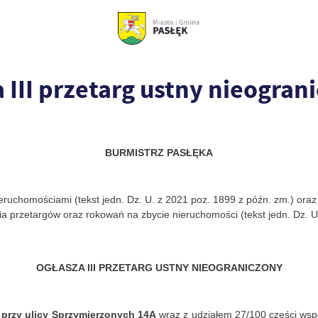
 III przetarg ustny nieogran
BURMISTRZ PASŁĘKA
eruchomościami (tekst jedn. Dz. U. z 2021 poz. 1899 z późn. zm.) ora
a przetargów oraz rokowań na zbycie nieruchomości (tekst jedn. Dz. U
OGŁASZA III PRZETARG USTNY NIEOGRANICZONY
u
przy
ulicy
Sprzymierzonych
14A
wraz z udziałem 27/100 części wspó