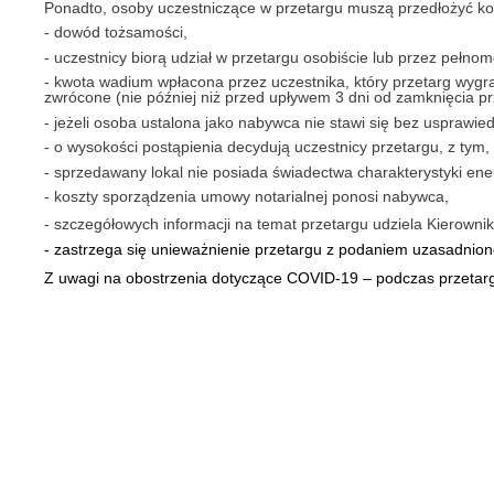
Ponadto, osoby uczestniczące w przetargu muszą przedłożyć kom
- dowód tożsamości,
- uczestnicy biorą udział w przetargu osobiście lub przez pełn
- kwota wadium wpłacona przez uczestnika, który przetarg wygr
zwrócone (nie później niż przed upływem 3 dni od zamknięcia pr
- jeżeli osoba ustalona jako nabywca nie stawi się bez usprawi
- o wysokości postąpienia decydują uczestnicy przetargu, z tym
- sprzedawany lokal nie posiada świadectwa charakterystyki en
- koszty sporządzenia umowy notarialnej ponosi nabywca,
- s
zczegółowych informacji na temat przetargu udziela Kierownik
- zastrzega się unieważnienie przetargu z podaniem uzasadnion
Z uwagi na obostrzenia dotyczące COVID-19 – podczas przetarg