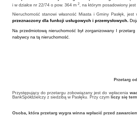
2
i w działce nr 22/74 o pow. 364 m
, na którym posadowiony jes
Nieruchomość stanowi własność Miasta i Gminy Pasłęk, jes
przeznaczony
dla
funkcji
usługowych i przemysłowych
.
Doja
Na przedmiotową nieruchomość był zorganizowany I przetarg us
nabywcy na tą nieruchomość.
Przetarg od
Przystępujący do przetargu zobowiązany jest do wpłacenia
wad
Bank
Spółdzielczy z siedzibą w Pasłęku. Przy czym
liczy się te
Osoba, która przetarg wygra winna wpłacić przed zawarci