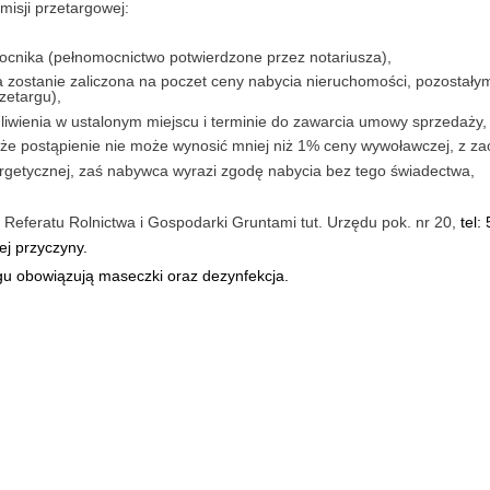
isji przetargowej:
omocnika (pełnomocnictwo potwierdzone przez notariusza),
a zostanie zaliczona na poczet ceny nabycia nieruchomości, pozostały
zetargu),
edliwienia w ustalonym miejscu i terminie do zawarcia umowy sprzedaży
, że postąpienie nie może wynosić mniej niż 1% ceny wywoławczej, z za
ergetycznej, zaś nabywca wyrazi zgodę nabycia bez tego świadectwa,
 Referatu Rolnictwa i Gospodarki Gruntami tut. Urzędu pok. nr 20,
tel:
ej przyczyny.
u obowiązują maseczki oraz dezynfekcja.