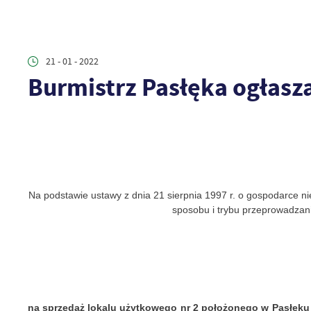
21 - 01 - 2022
Burmistrz Pasłęka ogłasza
Na podstawie ustawy z dnia 21 sierpnia 1997 r. o gospodarce ni
sposobu i trybu przeprowadzani
na
sprzedaż
lokalu
użytkowego
nr 2
położonego
w Pasłęk