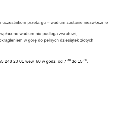
m uczestnikom przetargu – wadium zostanie niezwłocznie
, wpłacone wadium nie podlega zwrotowi,
okrągleniem w górę do pełnych dziesiątek złotych,
30
30
 55 248 20 01 wew. 60 w godz. od 7
do 15
.