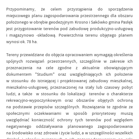
Przypominamy, że celem przystąpienia do sporządzenia
miejscowego planu zagospodarowania przestrzennego dla obszaru
położonego w obrębie geodezyjnym Krosno i Sakówko gmina Pasłęk
jest przygotowanie terenów pod zabudowę produkcyjno-usługową
i magazynowo -składową. Powierzchnia terenu objętego planem
wynosi ok. 78 ha.
Tereny przewidziane do objęcia opracowaniem wymagają określenia
spójnych rozwiązań przestrzennych, szczególnie w zakresie ich
przeznaczenia na cele zgodne z aktualnie obowiązującym
dokumentem "Studium" oraz uwzględniających ich położenie
w stosunku do istniejącej i projektowanej zabudowy mieszkalnej,
mieszkalno-usługowej, przeznaczonej na stały lub czasowy pobyt
ludzi, a także w stosunku do lokalizacji terenów o charakterze
rekreacyjno-wypoczynkowym oraz obszarów objętych ochroną
na podstawie przepisów szczególnych. Rozwiązania te zgodnie ze
społecznymi oczekiwaniami w sposób priorytetowy muszą
uwzględniać konieczność ochrony tych terenów pod względem
negatywnego oddziaływania planowanego zagospodarowania
na środowisko oraz zdrowie i życie ludzi, a w szczególności wszelkich